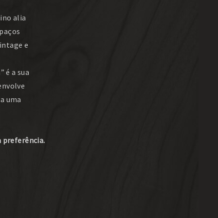
ino alia
spaços
intage e
” é a sua
envolve
ia uma
a preferência.