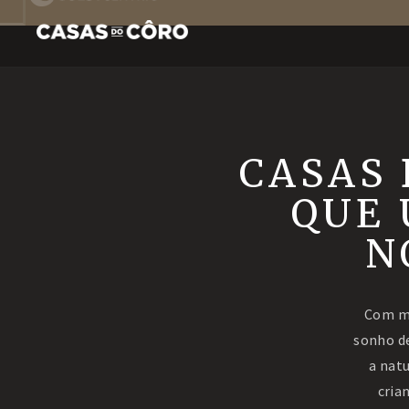
CASAS 
QUE 
N
Com ma
sonho d
a natu
cria