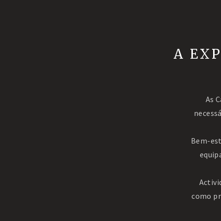
A EX
As C
necessá
Bem-esta
equip
Activi
como pr