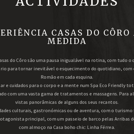
ACTIVIDADES
* Dia 1 de Janeiro pequeno-almoço tardio
PERIÊNCIA CASAS DO CÔRO 
MEDIDA
asas do Côro são uma pausa inigualável na rotina, com tudo o 
rio para tornar inevitável o esquecimento do quotidiano, com
Romão em cada esquina.
r e cuidados para o corpo e a mente num Spa Eco Friendly t
ado com uma vasta gama de tratamentos e massagens. Para a
vistas panorâmicas de alguns dos seus recantos.
dades culturais, gastronómicas ou de aventura, com o turismo 
otagonista principal, com um passeio de barco pelas Arribas d
com almoço na Casa boho chic: Linha Férrea.