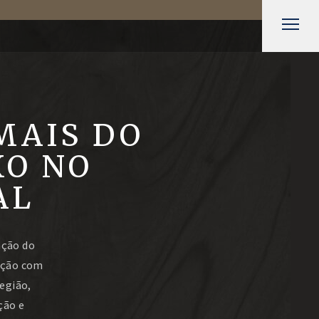
MAIS DO
XO NO
AL
ação do
ação com
região,
ção e