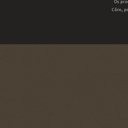
Os pro
Côro, p