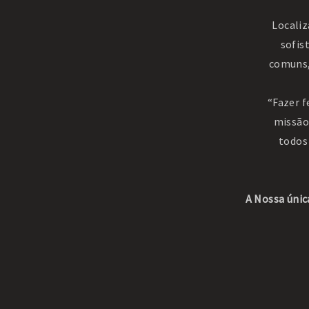
Localiz
sofis
comuns,
“Fazer f
missão
todos
A Nossa única