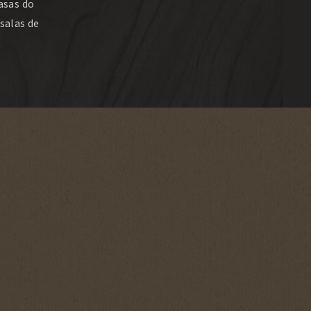
asas do
salas de