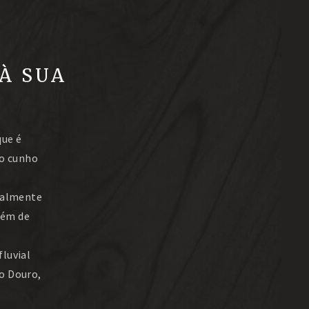
À SUA
que é
 o cunho
otalmente
lém de
fluvial
o Douro,